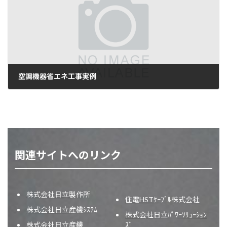
空調機器省エネ工事実例
2010年10月8日
関連サイトへのリンク
株式会社日立製作所
住電HSTｹｰﾌﾞﾙ株式会社
株式会社日立産機ｼｽﾃﾑ
株式会社日立ﾊﾟﾜｰｿﾘｭｰｼｮﾝ
株式会社日立産機
ｽﾞ