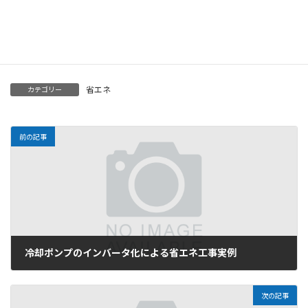
:
幅な省エネ効果を生み出すことに成功しました。
■省エネ予定:1,300千円 / 年
■工事費:1,500千円
省エネ
カテゴリー
前の記事
冷却ポンプのインバータ化による省エネ工事実例
2010年7月4日
次の記事