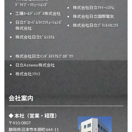
ﾄﾞﾗｲﾌﾞ･ｿﾘｭｰｼｮﾝｽﾞ
株式会社日立ｱｲｲｰｼｽﾃﾑ
工機ﾎｰﾙﾃﾞｨﾝｸﾞｽ株式会社
株式会社日立国際電気
日立ｸﾞﾛｰﾊﾞﾙﾗｲﾌｿﾘｭｰｼｮﾝｽﾞ
株式会社日立ﾌﾟﾗﾝﾄﾒｶﾆｸｽ
株式会社
株式会社日立ﾋﾞﾙｼｽﾃﾑ
株式会社日立ｲﾝﾀﾞｽﾄﾘｱﾙﾌﾟﾛﾀﾞｸﾂ
日立Astemo株式会社
株式会社ﾌｸﾊﾗ
会社案内
◆
本社
（営業・経理）
〒410-0807
静岡県沼津市本錦町644-11