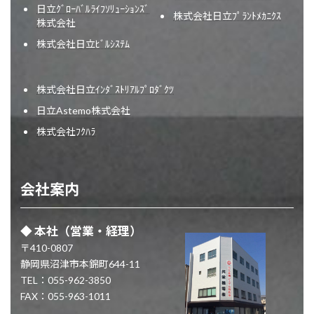
日立ｸﾞﾛｰﾊﾞﾙﾗｲﾌｿﾘｭｰｼｮﾝｽﾞ
株式会社日立ﾌﾟﾗﾝﾄﾒｶﾆｸｽ
株式会社
株式会社日立ﾋﾞﾙｼｽﾃﾑ
株式会社日立ｲﾝﾀﾞｽﾄﾘｱﾙﾌﾟﾛﾀﾞｸﾂ
日立Astemo株式会社
株式会社ﾌｸﾊﾗ
会社案内
◆
本社
（営業・経理）
〒410-0807
静岡県沼津市本錦町644-11
TEL：055-962-3850
FAX：055-963-1011