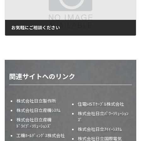
お気軽にご相談ください
2014年2月20日
関連サイトへのリンク
株式会社日立製作所
住電HSTｹｰﾌﾞﾙ株式会社
株式会社日立産機ｼｽﾃﾑ
株式会社日立ﾊﾟﾜｰｿﾘｭｰｼｮﾝ
株式会社日立産機
ｽﾞ
ﾄﾞﾗｲﾌﾞ･ｿﾘｭｰｼｮﾝｽﾞ
株式会社日立ｱｲｲｰｼｽﾃﾑ
工機ﾎｰﾙﾃﾞｨﾝｸﾞｽ株式会社
株式会社日立国際電気